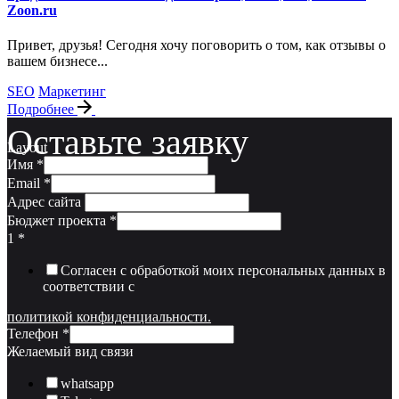
Zoon.ru
Привет, друзья! Сегодня хочу поговорить о том, как отзывы о
вашем бизнесе...
SEO
Маркетинг
Подробнее
Оставьте заявку
Layout
Имя
*
Email
*
Адрес сайта
Бюджет проекта
*
1
*
Согласен с обработкой моих персональных данных в
соответствии с
политикой конфиденциальности.
Телефон
*
Желаемый вид связи
whatsapp