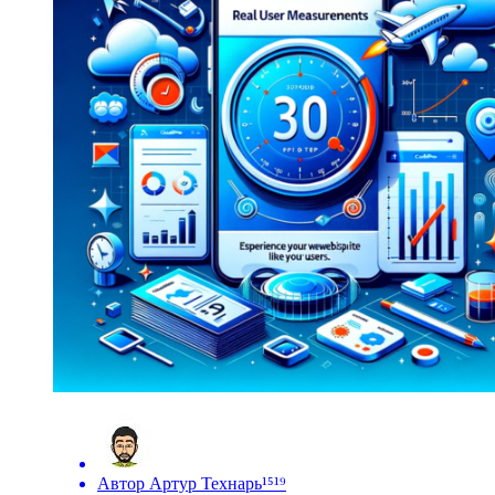
Автор
Артур Технарь¹⁵¹⁹