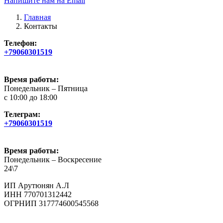
Напишите нам на Email
Главная
Контакты
Телефон:
+79060301519
Время работы:
Понедельник – Пятница
с 10:00 до 18:00
Телеграм:
+79060301519
Время работы:
Понедельник – Воскресение
24\7
ИП Арутюнян А.Л
ИНН 770701312442
ОГРНИП 317774600545568