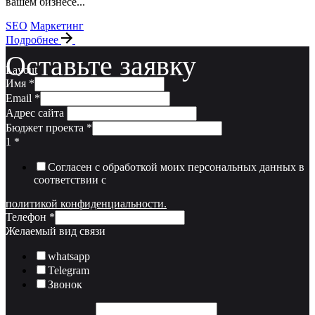
вашем бизнесе...
SEO
Маркетинг
Подробнее
Оставьте заявку
Layout
Имя
*
Email
*
Адрес сайта
Бюджет проекта
*
1
*
Согласен с обработкой моих персональных данных в
соответствии с
политикой конфиденциальности.
Телефон
*
Желаемый вид связи
whatsapp
Telegram
Звонок