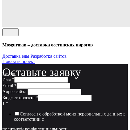
Mosgurman – доставка осетинских пирогов
Доставка еды
Разработка сайтов
Показать проект
Оставьте заявку
Layout
Имя
*
Email
*
Адрес сайта
Бюджет проекта
*
1
*
Согласен с обработкой моих персональных данных в
соответствии с
политикой конфиденциальности.